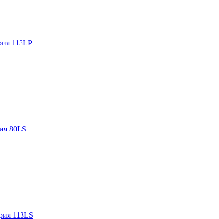
рия 113LP
ия 80LS
рия 113LS