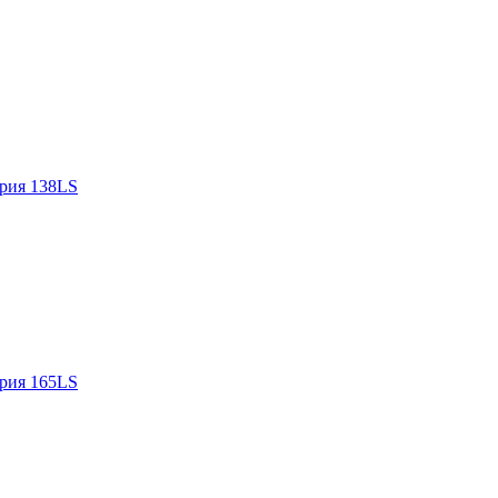
рия 138LS
рия 165LS