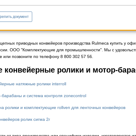
репить документ
 цепных приводных конвейеров производства Rulmeca купить у офиц
ссии. ООО "Комплектующие для промышленности". Мы с удовольст
 или позвоните по телефону 8 800 302 57 56.
е конвейерные ролики и мотор-бар
йерные натяжные ролики interroll
-барабаны и система контроля zonecontrol
на ролики и комплектующие rollven для ленточных конвейеров
онвейеров ролик сигма 2r
сти от типа производства или специфики изделии, изготовляются и