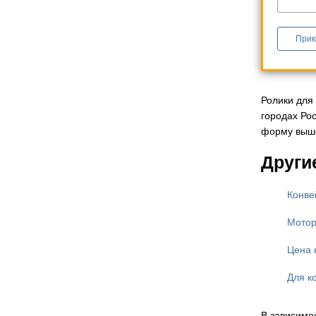
Прик
Ролики для
городах Ро
форму выше
Други
Конве
Мотор
Цена 
Для к
В зависимо