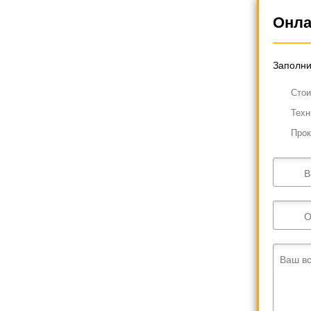
Онла
Заполни
Cтои
Техн
Прок
В
О
Ваш в