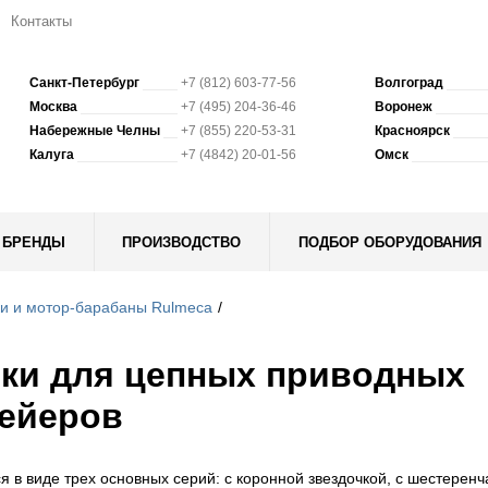
Контакты
Санкт-Петербург
+7 (812) 603-77-56
Волгоград
Москва
+7 (495) 204-36-46
Воронеж
Набережные Челны
+7 (855) 220-53-31
Красноярск
Калуга
+7 (4842) 20-01-56
Омск
БРЕНДЫ
ПРОИЗВОДСТВО
ПОДБОР ОБОРУДОВАНИЯ
и и мотор-барабаны Rulmeca
ки для цепных приводных
ейеров
 в виде трех основных серий: с коронной звездочкой, с шестеренч