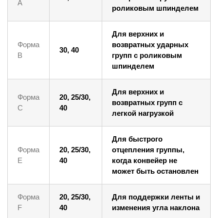
A
роликовым шпинделем
Для верхних и
Форма
возвратных ударных
30, 40
B
групп с роликовым
шпинделем
Для верхних и
Форма
20, 25/30,
возвратных групп с
С
40
легкой нагрузкой
Для быстрого
Форма
20, 25/30,
отцепления группы,
E
40
когда конвейер не
может быть остановлен
Форма
20, 25/30,
Для поддержки ленты и
F
40
изменения угла наклона