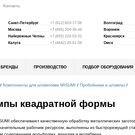
Контакты
Санкт-Петербург
+7 (812) 603-77-56
Волгоград
Москва
+7 (495) 204-36-46
Воронеж
Набережные Челны
+7 (855) 220-53-31
Красноярск
Калуга
+7 (4842) 20-01-56
Омск
БРЕНДЫ
ПРОИЗВОДСТВО
ПОДБОР ОБОРУДОВАНИЯ
Компоненты для штамповки MISUMI
Пробойники и штампы
мпы квадратной формы
UMI обеспечивают качественную обработку металлических заготов
начительным рабочим ресурсом, выполнены из быстрорежущей ста
 содержанием вольфрама, ванадия и молибдена.