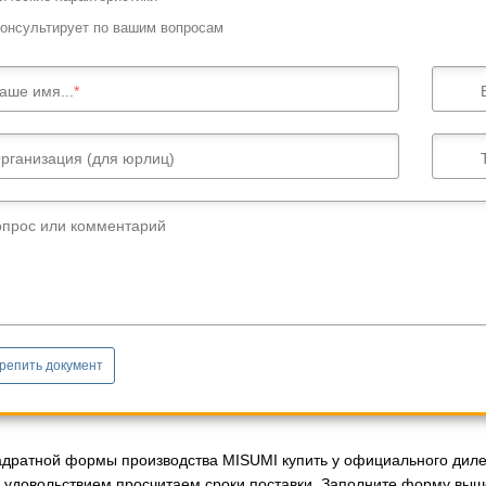
онсультирует по вашим вопросам
аше имя...
рганизация (для юрлиц)
опрос или комментарий
репить документ
дратной формы производства MISUMI купить у официального дилер
с удовольствием просчитаем сроки поставки. Заполните форму выше