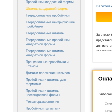
Пробойники квадратной формы
Заготов
Штампы квадратной формы
Твердосплавные пробойники
Твердосплавные центрирующие
пробойники
Твердосплавные штампы
Заготовки
Твердосплавные пробойники
представл
квадратной формы
для изгото
Твердосплавные штампы
обеспечив
квадратной формы
инструмен
Прецизионные пробойники и
штампы
Датчики положения штампов
Онла
Пробойники и штампы для
формовки
Пробойники и штампы
Заполни
нестандартной формы
Фиксаторы/крепления
Cтои
Пробойники, штампы и
Техн