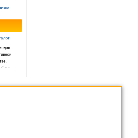
нием
талог
ходов
тивной
тве,
убки и