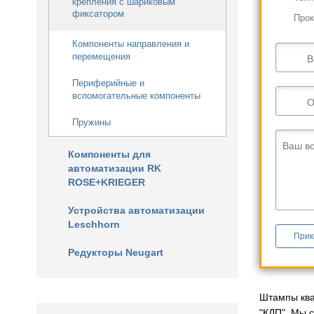
крепления с шариковым
фиксатором
Прок
Компоненты направления и
перемещения
В
Периферийные и
вспомогательные компоненты
О
Пружины
Ваш в
Компоненты для
автоматизации RK
ROSE+KRIEGER
Устройства автоматизации
Leschhorn
Прик
Редукторы Neugart
Штампы ква
"КДП". Мы 