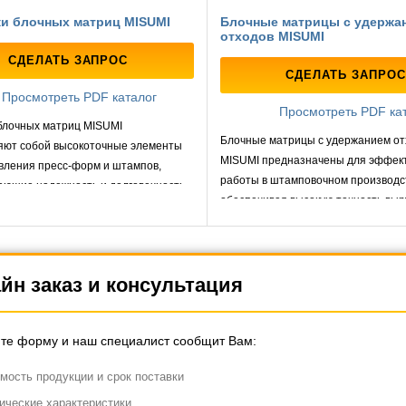
ки блочных матриц MISUMI
Блочные матрицы с удержа
отходов MISUMI
СДЕЛАТЬ ЗАПРОС
СДЕЛАТЬ ЗАПРОС
Просмотреть PDF каталог
Просмотреть PDF ка
 блочных матриц MISUMI
Блочные матрицы с удержанием от
яют собой высокоточные элементы
MISUMI предназначены для эффек
вления пресс-форм и штампов,
работы в штамповочном производс
ающие надежность и долговечность
обеспечивая высокую точность выр
тов.
минимизацию отходов материала.
йн заказ и консультация
те форму и наш специалист сообщит Вам:
мость продукции и срок поставки
ические характеристики