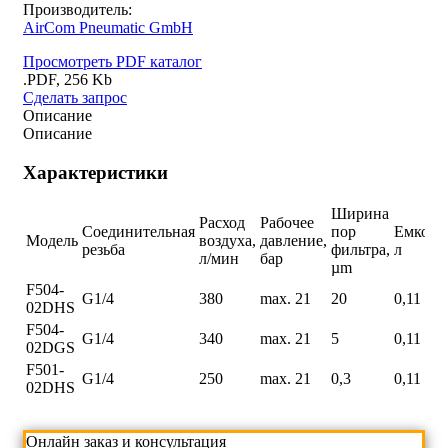
Производитель:
AirCom Pneumatic GmbH
Просмотреть PDF каталог
.PDF, 256 Kb
Сделать запрос
Описание
Описание
Характеристики
Ширина
Расход
Рабочее
Соединительная
пор
Емкость
Модель
воздуха,
давление,
резьба
фильтра,
л
л/мин
бар
µm
F504-
G1/4
380
max. 21
20
0,11
02DHS
F504-
G1/4
340
max. 21
5
0,11
02DGS
F501-
G1/4
250
max. 21
0,3
0,11
02DHS
Онлайн заказ и консультация