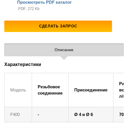
Просмотреть PDF каталог
.PDF, 272 Kb
СДЕЛАТЬ ЗАПРОС
Описание
Характеристики
Рас
Резьбовое
Модель
Присоединение
воз
соединение
л/м
F400
-
Ø 4 и Ø 6
70