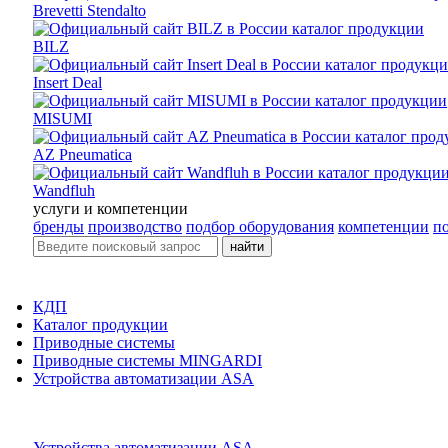
Brevetti Stendalto
BILZ
Insert Deal
MISUMI
AZ Pneumatica
Wandfluh
услуги и компетенции
бренды
производство
подбор оборудования
компетенции
п
найти
КДП
Каталог продукции
Приводные системы
Приводные сиcтемы MINGARDI
Устройства автоматизации ASA
Устройства автоматизации ASA