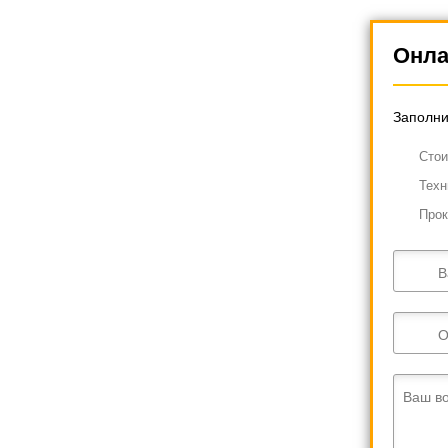
Онла
Заполни
Cтои
Техн
Прок
В
О
Ваш в