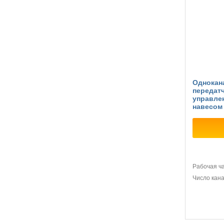
Однокан
передатч
управле
навесом
Рабочая ч
Число кан