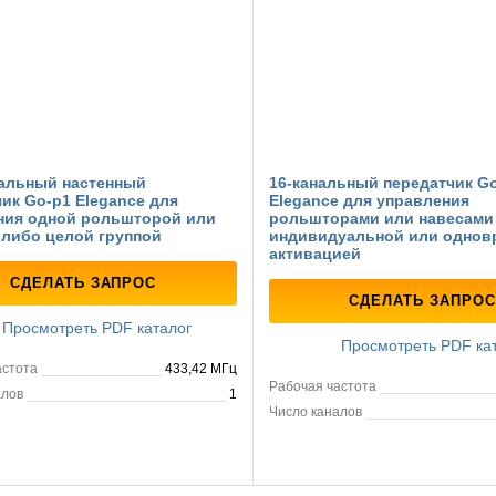
альный настенный
16-канальный передатчик Go
ик Go-p1 Elegance для
Elegance для управления
ния одной рольшторой или
рольшторами или навесами
 либо целой группой
индивидуальной или однов
активацией
СДЕЛАТЬ ЗАПРОС
СДЕЛАТЬ ЗАПРОС
Просмотреть PDF каталог
Просмотреть PDF ка
астота
433,42 МГц
Рабочая частота
алов
1
Число каналов