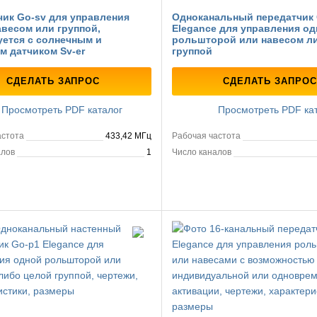
ик Go-sv для управления
Одноканальный передатчик 
весом или группой,
Elegance для управления од
уется с солнечным и
рольшторой или навесом л
м датчиком Sv-er
группой
СДЕЛАТЬ ЗАПРОС
СДЕЛАТЬ ЗАПРОС
Просмотреть PDF каталог
Просмотреть PDF ка
астота
433,42 МГц
Рабочая частота
алов
1
Число каналов