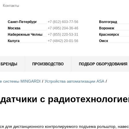
Контакты
Санкт-Петербург
+7 (812) 603-77-56
Волгоград
Москва
+7 (495) 204-36-46
Воронеж
Набережные Челны
+7 (855) 220-53-31
Красноярск
Калуга
+7 (4842) 20-01-56
Омск
БРЕНДЫ
ПРОИЗВОДСТВО
ПОДБОР ОБОРУДОВАНИЯ
е сиcтемы MINGARDI
Устройства автоматизации ASA
датчики с радиотехнологие
я для дистанционного контролируемого подъема рольштор, навесо