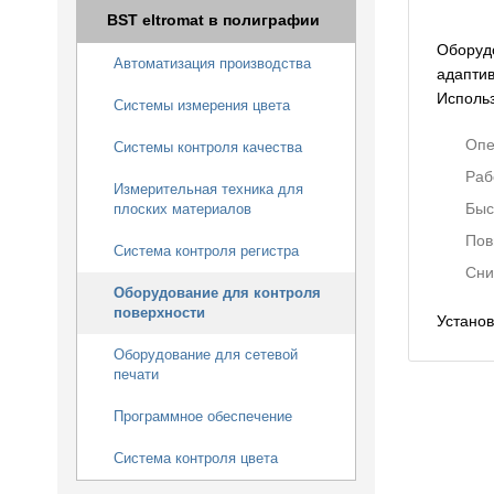
BST eltromat в полиграфии
Оборудо
Автоматизация производства
адаптив
Использ
Системы измерения цвета
Опе
Системы контроля качества
Раб
Измерительная техника для
Быс
плоских материалов
Пов
Система контроля регистра
Сни
Оборудование для контроля
поверхности
Установ
Оборудование для сетевой
печати
Программное обеспечение
Система контроля цвета