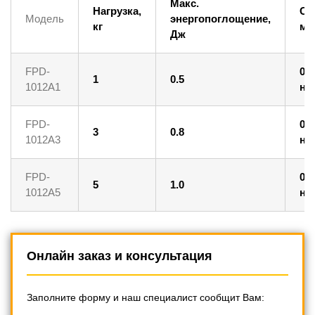
Макс.
Нагрузка,
Ск
Модель
энергопоглощение,
кг
м/
Дж
FPD-
0.
1
0.5
1012A1
ни
FPD-
0.
3
0.8
1012A3
ни
FPD-
0.
5
1.0
1012A5
ни
Онлайн заказ и консультация
Заполните форму и наш специалист сообщит Вам: