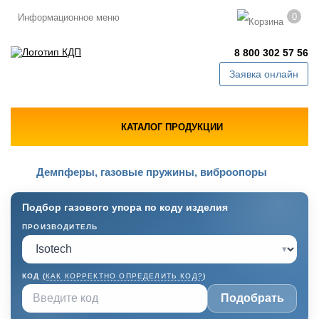
0
Информационное меню
8 800 302 57 56
Заявка онлайн
КАТАЛОГ ПРОДУКЦИИ
Демпферы, газовые пружины, виброопоры
Подбор газового упора по коду изделия
ПРОИЗВОДИТЕЛЬ
▾
КОД (
КАК КОРРЕКТНО ОПРЕДЕЛИТЬ КОД?
)
Подобрать