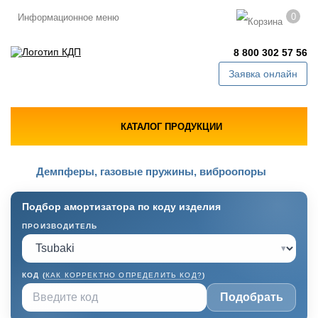
0
Информационное меню
8 800 302 57 56
Заявка онлайн
КАТАЛОГ ПРОДУКЦИИ
Демпферы, газовые пружины, виброопоры
Подбор амортизатора по коду изделия
ПРОИЗВОДИТЕЛЬ
▾
КОД (
КАК КОРРЕКТНО ОПРЕДЕЛИТЬ КОД?
)
Подобрать