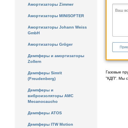
Амортизаторы Zimmer
Ваш в
Амортизаторы MINISOFTER
Амортизаторы Johann Weiss
GmbH
Амортизаторы Gröger
Прик
Демпферы и амортизаторы
Zollern
Газовые пр
Демпферы Simrit
"КДП". Мы 
(Freudenberg)
Демпферы и
виброизоляторы AMC
Mecanocaucho
Демпферы ATOS
Демпферы ITW Motion