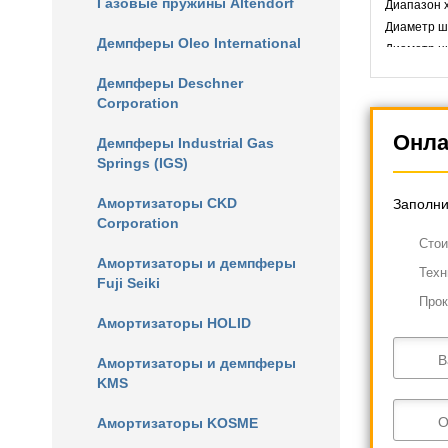
Газовые пружины Altendorf
Диапазон х
Диаметр што
Демпферы Oleo International
Диаметр ци
Демпферы Deschner
Corporation
Онла
Демпферы Industrial Gas
Springs (IGS)
Амортизаторы CKD
Заполни
Corporation
Cтои
Амортизаторы и демпферы
Техн
Fuji Seiki
Прок
Амортизаторы HOLID
В
Амортизаторы и демпферы
KMS
О
Амортизаторы KOSME