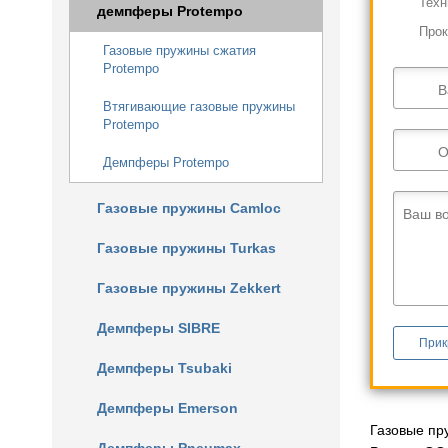
Техн
демпферы Protempo
Прок
Газовые пружины сжатия
Protempo
В
Втягивающие газовые пружины
Protempo
О
Демпферы Protempo
Газовые пружины Camloc
Ваш в
Газовые пружины Turkas
Газовые пружины Zekkert
Демпферы SIBRE
Прик
Демпферы Tsubaki
Демпферы Emerson
Газовые пр