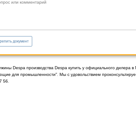
опрос или комментарий
репить документ
ужины Despa производства Despa купить у официального дилера в 
ющие для промышленности". Мы с удовольствием проконсультируе
7 56.