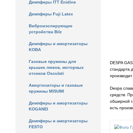
Демпферы ITT Enidine
Демпферы Fuji Latex
Виброизолирующие
устройства Bilz
Демпферы и амортизаторы
KOBA
Газовые пружины для
DESPA GAS 
крышек люков, моторных
стандарта д
отсеков Osculati
производит
Амортизаторы и газовые
Despa слав
пружины MISUMI
средств. П
обширной г
Демпферы и амортизаторы
есть произ
KOGANEI
Демпферы и амортизаторы
FESTO