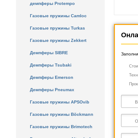
демпферы Protempo
Газовые пружины Camloc
Газовые пружины Turkas
Онла
Газовые пружины Zekkert
Демпферы SIBRE
Заполни
Демпферы Tsubaki
Cтои
Техн
Демпферы Emerson
Прок
Демпферы Pneumax
Газовые пружины APSOvib
В
Газовые пружины Böckmann
О
Газовые пружины Brimotech