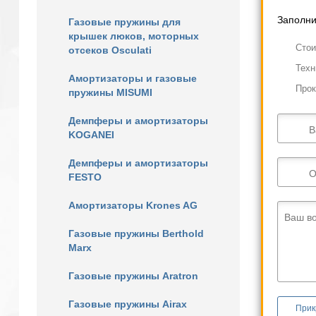
Заполни
Газовые пружины для
крышек люков, моторных
Cтои
отсеков Osculati
Техн
Амортизаторы и газовые
Прок
пружины MISUMI
Демпферы и амортизаторы
В
KOGANEI
Демпферы и амортизаторы
О
FESTO
Амортизаторы Krones AG
Ваш в
Газовые пружины Berthold
Marx
Газовые пружины Aratron
Газовые пружины Airax
Прик