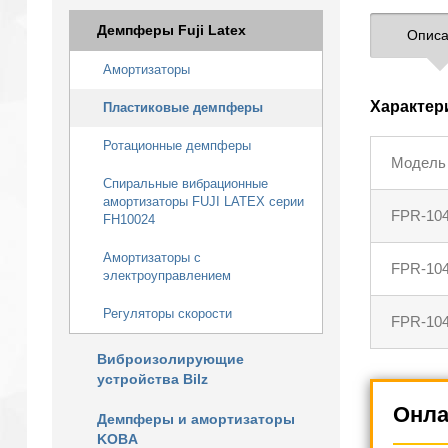
Демпферы Fuji Latex
Описа
Амортизаторы
Характер
Пластиковые демпферы
Ротационные демпферы
Модель
Спиральные вибрационные
амортизаторы FUJI LATEX серии
FPR-104
FH10024
Амортизаторы с
FPR-104
электроуправлением
Регуляторы скорости
FPR-104
Виброизолирующие
устройства Bilz
Онла
Демпферы и амортизаторы
KOBA