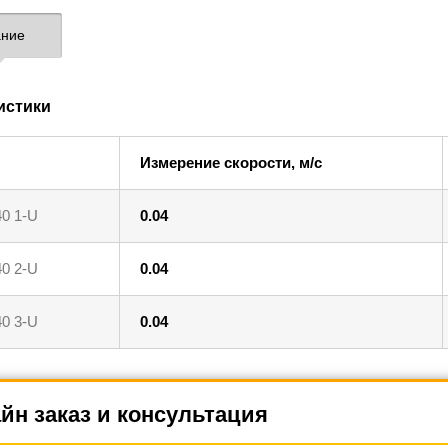
ние
истики
Измерение скорости, м/с
0 1-U
0.04
0 2-U
0.04
0 3-U
0.04
йн заказ и консультация