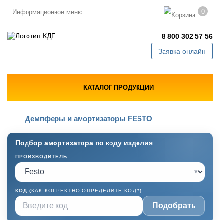
0
Информационное меню
8 800 302 57 56
Заявка онлайн
КАТАЛОГ ПРОДУКЦИИ
Демпферы и амортизаторы FESTO
Подбор амортизатора по коду изделия
ПРОИЗВОДИТЕЛЬ
▾
КОД (
КАК КОРРЕКТНО ОПРЕДЕЛИТЬ КОД?
)
Подобрать