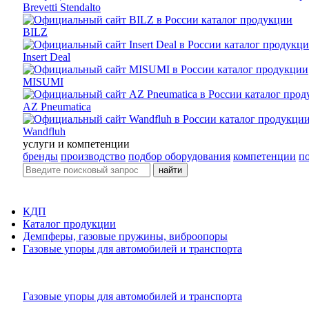
Brevetti Stendalto
BILZ
Insert Deal
MISUMI
AZ Pneumatica
Wandfluh
услуги и компетенции
бренды
производство
подбор оборудования
компетенции
п
найти
КДП
Каталог продукции
Демпферы, газовые пружины, виброопоры
Газовые упоры для автомобилей и транспорта
Газовые упоры для автомобилей и транспорта