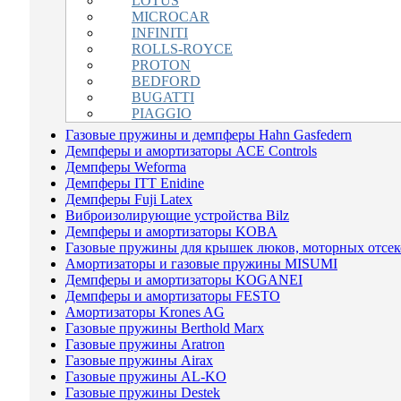
LOTUS
MICROCAR
INFINITI
ROLLS-ROYCE
PROTON
BEDFORD
BUGATTI
PIAGGIO
Газовые пружины и демпферы Hahn Gasfedern
Демпферы и амортизаторы ACE Controls
Демпферы Weforma
Демпферы ITT Enidine
Демпферы Fuji Latex
Виброизолирующие устройства Bilz
Демпферы и амортизаторы KOBA
Газовые пружины для крышек люков, моторных отсеко
Амортизаторы и газовые пружины MISUMI
Демпферы и амортизаторы KOGANEI
Демпферы и амортизаторы FESTO
Амортизаторы Krones AG
Газовые пружины Berthold Marx
Газовые пружины Aratron
Газовые пружины Airax
Газовые пружины AL-KO
Газовые пружины Destek