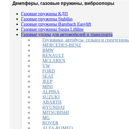
Демпферы, газовые пружины, виброопоры
Газовые пружины КДП
Газовые пружины Stabilus
Газовые пружины Bansbach Easylift
Газовые пружины Suspa Liftline
Газовые упоры для автомобилей и транспорта
Грузовики, автобусы, сельхоз и спецтехник
MERCEDES-BENZ
BMW
RENAULT
MCLAREN
VW
FORD
SEAT
JEEP
MINI
ALPINA
SUZUKI
ABARTH
HYUNDAI
MITSUBISHI
MG
ROVER
ALFA-ROMEO