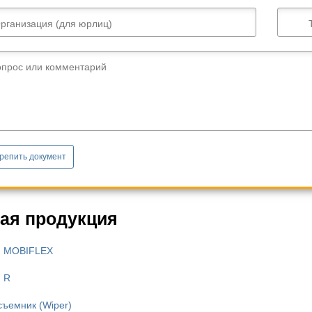
рганизация (для юрлиц)
опрос или комментарий
репить документ
ая продукция
я MOBIFLEX
 R
съемник (Wiper)