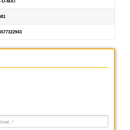
T-O-MAT
681
6577322943
Email...