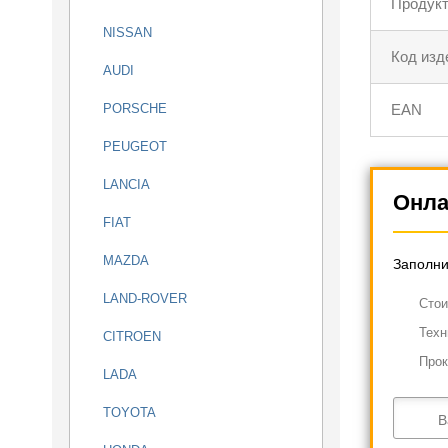
Продукт
NISSAN
Код изд
AUDI
PORSCHE
EAN
PEUGEOT
LANCIA
Онла
FIAT
MAZDA
Заполни
LAND-ROVER
Cтои
Техн
CITROEN
Прок
LADA
TOYOTA
В