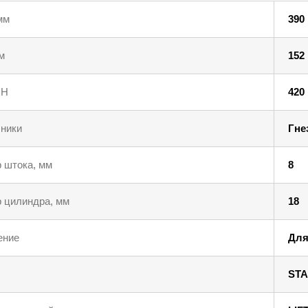
мм
390
м
152
 Н
420
ники
Гне
 штока, мм
8
 цилиндра, мм
18
ение
Для
STA