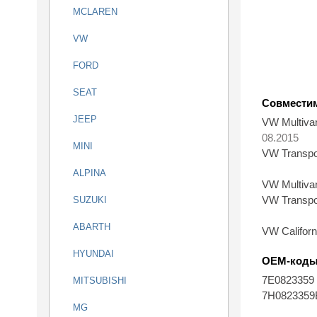
MCLAREN
VW
FORD
SEAT
Совмести
JEEP
VW Multiva
08.2015
MINI
VW Transpo
ALPINA
VW Multiva
VW Transpo
SUZUKI
ABARTH
VW Californ
HYUNDAI
OEM-код
7E0823359
MITSUBISHI
7H082335
MG