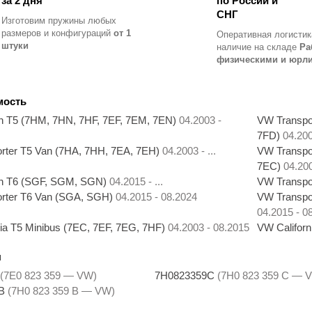
за 2 дня
по России и
СНГ
Изготовим пружины любых
размеров и конфигураций
от 1
Оперативная логистик
штуки
наличие на складе
Ра
физическими и юрл
мость
n T5 (7HM, 7HN, 7HF, 7EF, 7EM, 7EN)
04.2003 -
VW Transpor
7FD)
04.200
rter T5 Van (7HA, 7HH, 7EA, 7EH)
04.2003 - ...
VW Transpor
7EC)
04.20
n T6 (SGF, SGM, SGN)
04.2015 - ...
VW Transpo
rter T6 Van (SGA, SGH)
04.2015 - 08.2024
VW Transpor
04.2015 - 0
ia T5 Minibus (7EC, 7EF, 7EG, 7HF)
04.2003 - 08.2015
VW Califor
ы
(7E0 823 359 — VW)
7H0823359C
(7H0 823 359 C — 
9B
(7H0 823 359 B — VW)