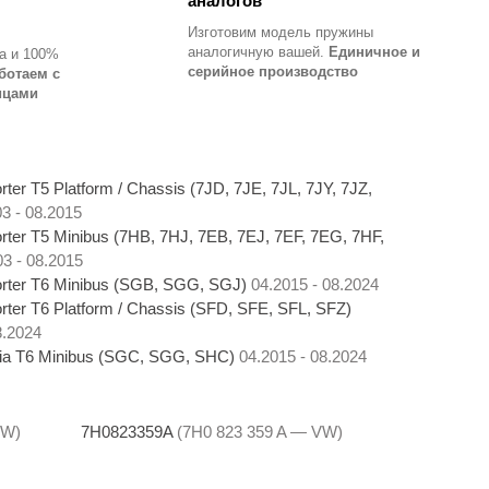
аналогов
Изготовим модель пружины
аналогичную вашей.
Единичное и
а и 100%
серийное производство
ботаем с
ицами
ter T5 Platform / Chassis (7JD, 7JE, 7JL, 7JY, 7JZ,
3 - 08.2015
ter T5 Minibus (7HB, 7HJ, 7EB, 7EJ, 7EF, 7EG, 7HF,
03 - 08.2015
rter T6 Minibus (SGB, SGG, SGJ)
04.2015 - 08.2024
ter T6 Platform / Chassis (SFD, SFE, SFL, SFZ)
8.2024
nia T6 Minibus (SGC, SGG, SHC)
04.2015 - 08.2024
VW)
7H0823359A
(7H0 823 359 A — VW)