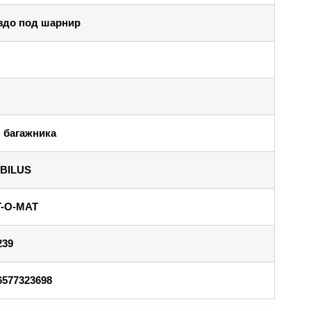
здо под шарнир
 багажника
BILUS
T-O-MAT
239
6577323698