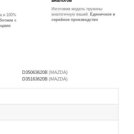
аналогов
Изготовим модель пружины
аналогичную вашей.
Единичное и
а и 100%
серийное производство
ботаем с
ицами
D35063620B
(MAZDA)
D35163620B
(MAZDA)