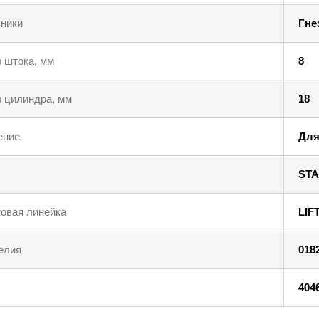
ники
Гне
 штока, мм
8
 цилиндра, мм
18
ение
Для
STA
овая линейка
LIF
елия
018
404