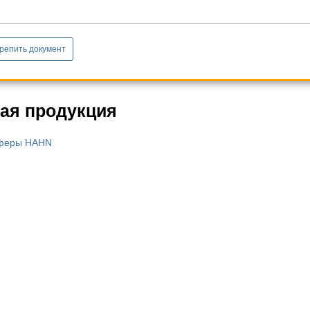
репить документ
ая продукция
феры HAHN