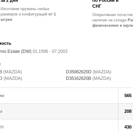
за 2 дня
по России и
СНГ
Изготовим пружины любых
размеров и конфигураций
от 1
Оперативная логистик
штуки
наличие на складе
Ра
физическими и юрл
мость
io Estate (DW)
01.1996 - 07.2003
ы
0B
(MAZDA)
D35062620D
(MAZDA)
0D
(MAZDA)
D35162620B
(MAZDA)
мм
565
м
208
 Н
430