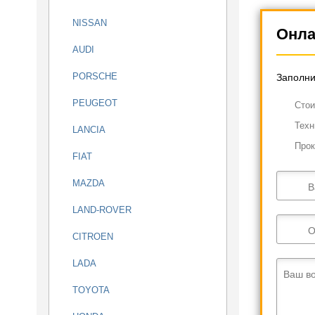
NISSAN
Онла
AUDI
PORSCHE
Заполни
PEUGEOT
Cтои
Техн
LANCIA
Прок
FIAT
MAZDA
В
LAND-ROVER
О
CITROEN
LADA
Ваш в
TOYOTA