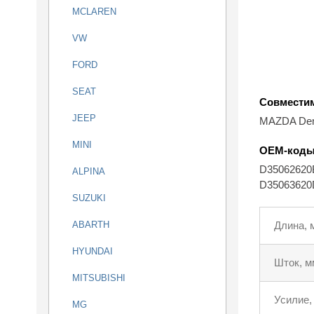
MCLAREN
VW
FORD
SEAT
Совмести
JEEP
MAZDA Dem
MINI
OEM-код
D3506262
ALPINA
D3506362
SUZUKI
ABARTH
Длина, 
HYUNDAI
Шток, м
MITSUBISHI
Усилие,
MG