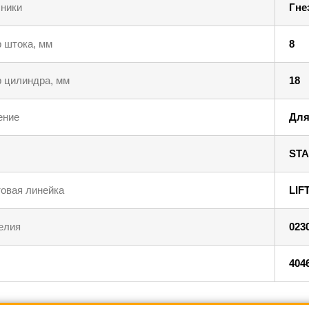
ники
Гне
 штока, мм
8
 цилиндра, мм
18
ение
Для
STA
овая линейка
LIF
елия
023
404