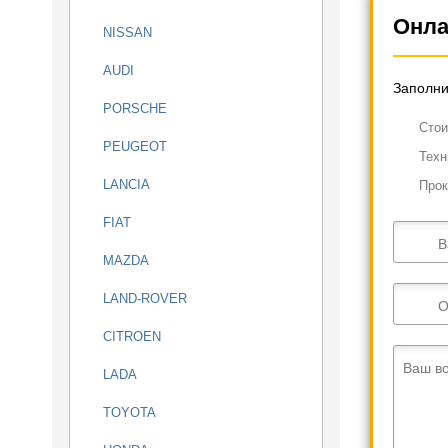
Онла
NISSAN
AUDI
Заполни
PORSCHE
Cтои
PEUGEOT
Техн
LANCIA
Прок
FIAT
В
MAZDA
LAND-ROVER
О
CITROEN
Ваш в
LADA
TOYOTA