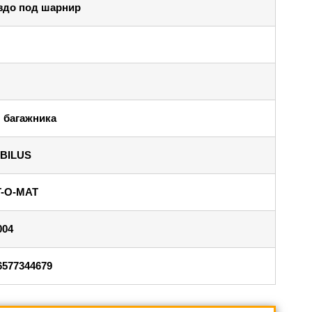
здо под шарнир
 багажника
BILUS
T-O-MAT
004
6577344679