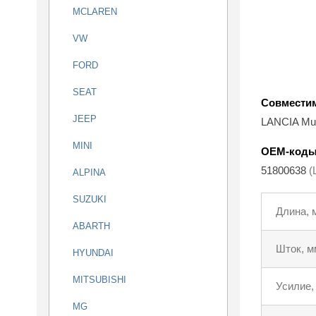
MCLAREN
VW
FORD
SEAT
Совмести
JEEP
LANCIA Mu
MINI
OEM-код
51800638
(
ALPINA
SUZUKI
Длина, 
ABARTH
Шток, м
HYUNDAI
MITSUBISHI
Усилие,
MG