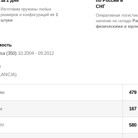
за 2 дня
по России и
СНГ
Изготовим пружины любых
размеров и конфигураций
от 1
Оперативная логистик
штуки
наличие на складе
Ра
физическими и юрл
мость
sa (350)
10.2004 - 09.2012
ы
LANCIA)
мм
479
м
167
 Н
580