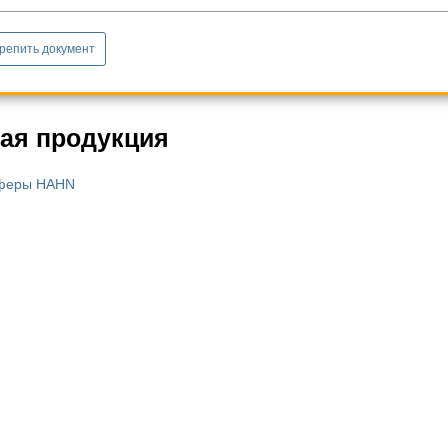
репить документ
ая продукция
феры HAHN