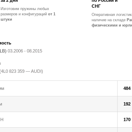
за 2 дня
по России и
СНГ
Изготовим пружины любых
размеров и конфигураций
от 1
Оперативная логистик
штуки
наличие на складе
Ра
физическими и юрл
мость
4LB)
03.2006 - 08.2015
ы
(4L0 823 359 — AUDI)
мм
484
м
192
 Н
170