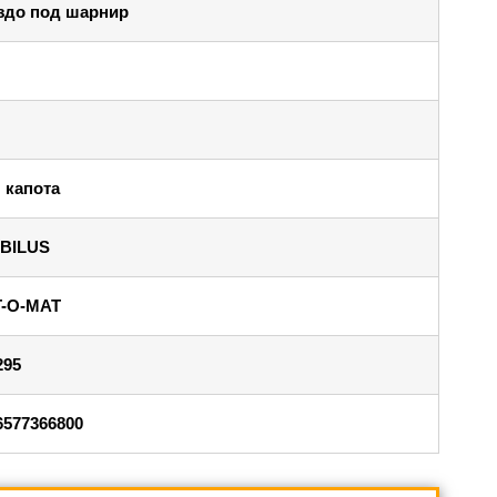
здо под шарнир
 капота
BILUS
T-O-MAT
295
6577366800