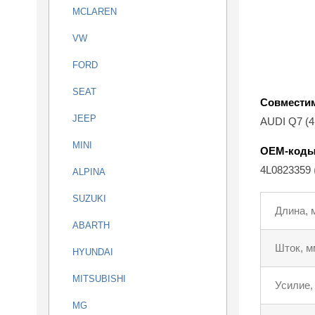
MCLAREN
VW
FORD
SEAT
Совмести
JEEP
AUDI Q7 (
MINI
OEM-код
4L0823359
ALPINA
SUZUKI
Длина, 
ABARTH
Шток, м
HYUNDAI
MITSUBISHI
Усилие,
MG