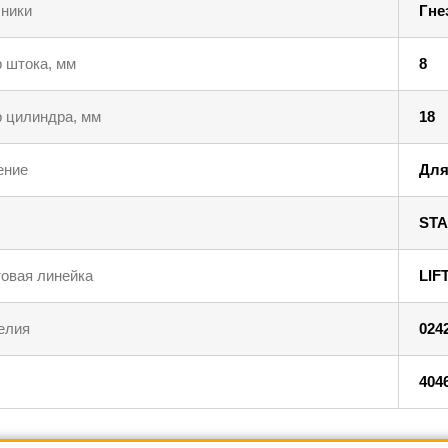
ники
Гне
 штока, мм
8
 цилиндра, мм
18
ение
Для
STA
овая линейка
LIF
елия
024
404