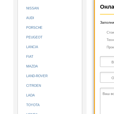
Онла
NISSAN
AUDI
Заполни
PORSCHE
Cтои
PEUGEOT
Техн
LANCIA
Прок
FIAT
В
MAZDA
LAND-ROVER
О
CITROEN
Ваш в
LADA
TOYOTA