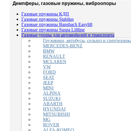
Демпферы, газовые пружины, виброопоры
Газовые пружины КДП
Газовые пружины Stabilus
Газовые пружины Bansbach Easylift
Газовые пружины Suspa Liftline
Газовые упоры для автомобилей и транспорта
Грузовики, автобусы, сельхоз и спецтехник
MERCEDES-BENZ
BMW
RENAULT
MCLAREN
VW
FORD
SEAT
JEEP
MINI
ALPINA
SUZUKI
ABARTH
HYUNDAI
MITSUBISHI
MG
ROVER
ALFA-ROMEO