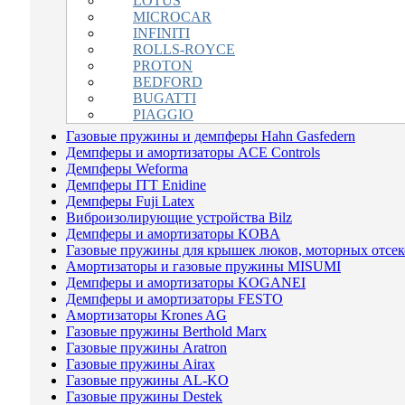
LOTUS
MICROCAR
INFINITI
ROLLS-ROYCE
PROTON
BEDFORD
BUGATTI
PIAGGIO
Газовые пружины и демпферы Hahn Gasfedern
Демпферы и амортизаторы ACE Controls
Демпферы Weforma
Демпферы ITT Enidine
Демпферы Fuji Latex
Виброизолирующие устройства Bilz
Демпферы и амортизаторы KOBA
Газовые пружины для крышек люков, моторных отсеко
Амортизаторы и газовые пружины MISUMI
Демпферы и амортизаторы KOGANEI
Демпферы и амортизаторы FESTO
Амортизаторы Krones AG
Газовые пружины Berthold Marx
Газовые пружины Aratron
Газовые пружины Airax
Газовые пружины AL-KO
Газовые пружины Destek