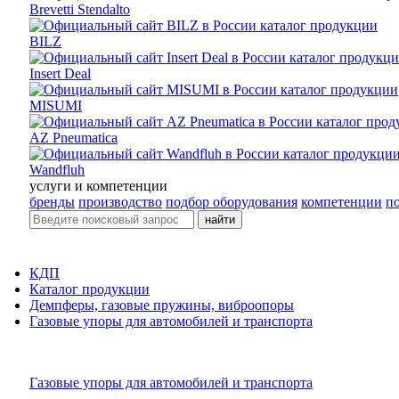
Brevetti Stendalto
BILZ
Insert Deal
MISUMI
AZ Pneumatica
Wandfluh
услуги и компетенции
бренды
производство
подбор оборудования
компетенции
п
найти
КДП
Каталог продукции
Демпферы, газовые пружины, виброопоры
Газовые упоры для автомобилей и транспорта
Газовые упоры для автомобилей и транспорта