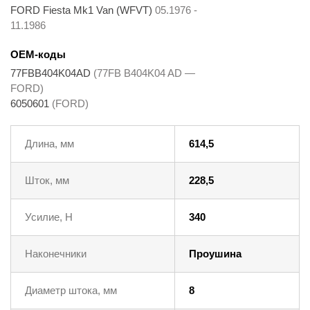
FORD Fiesta Mk1 Van (WFVT)
05.1976 -
11.1986
OEM-коды
77FBB404K04AD
(77FB B404K04 AD —
FORD)
6050601
(FORD)
Длина, мм
614,5
Шток, мм
228,5
Усилие, Н
340
Наконечники
Проушина
Диаметр штока, мм
8