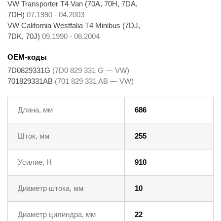
VW Transporter T4 Van (70A, 70H, 7DA,
7DH)
07.1990 - 04.2003
VW California Westfalia T4 Minibus (7DJ,
7DK, 70J)
09.1990 - 08.2004
OEM-коды
7D0829331G
(7D0 829 331 G — VW)
701829331AB
(701 829 331 AB — VW)
Длина, мм
686
Шток, мм
255
Усилие, Н
910
Диаметр штока, мм
10
Диаметр цилиндра, мм
22