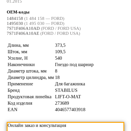
01.2015
OEM-коды
1484158
(1 484 158 — FORD)
1495030
(1 495 030 — FORD)
7S71F406A10AD
(FORD / FORD USA)
7S71F406A10AE
(FORD / FORD USA)
Длина, мм
373,5
Шток, мм
109,5
Усилие, Н
540
Наконечники
Гнездо под шарнир
Диаметр штока, мм
8
Диаметр цилиндра, мм
18
Применение
Для багажника
Бренд
STABILUS
Продуктовая линейка
LIFT-O-MAT
Код изделия
273689
EAN
4046577403918
Онлайн заказ и консультация