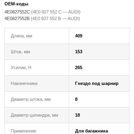
OEM-коды
4E0827552C
(4E0 827 552 C — AUDI)
4E0827552B
(4E0 827 552 B — AUDI)
Длина, мм
409
Шток, мм
153
Усилие, Н
265
Наконечники
Гнездо под шарнир
Диаметр штока, мм
8
Диаметр цилиндра, мм
18
Применение
Для багажника