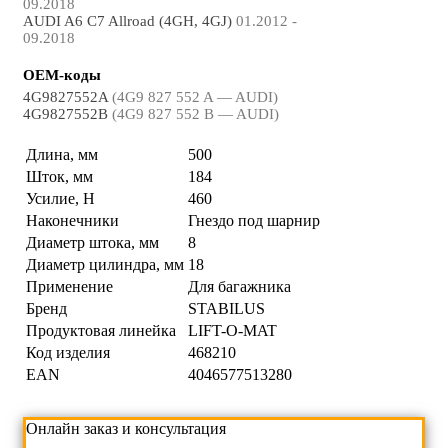
09.2018
AUDI A6 C7 Allroad (4GH, 4GJ)
01.2012 -
09.2018
OEM-коды
4G9827552A
(4G9 827 552 A — AUDI)
4G9827552B
(4G9 827 552 B — AUDI)
Длина, мм
500
Шток, мм
184
Усилие, Н
460
Наконечники
Гнездо под шарнир
Диаметр штока, мм
8
Диаметр цилиндра, мм
18
Применение
Для багажника
Бренд
STABILUS
Продуктовая линейка
LIFT-O-MAT
Код изделия
468210
EAN
4046577513280
Онлайн заказ и консультация