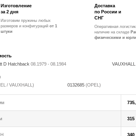
Изготовление
Доставка
за 2 дня
по России и
СНГ
Изготовим пружины любых
размеров и конфигураций
от 1
Оперативная логистик
штуки
наличие на складе
Ра
физическими и юрл
мость
t D Hatchback
08.1979 - 08.1984
VAUXHALL 
ы
EL / VAUXHALL)
0132685
(OPEL)
мм
735,
м
315
 Н
340