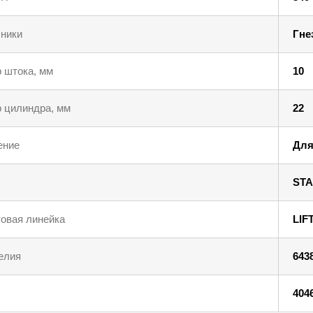
ники
Гне
 штока, мм
10
 цилиндра, мм
22
ение
Для
STA
овая линейка
LIF
елия
643
404