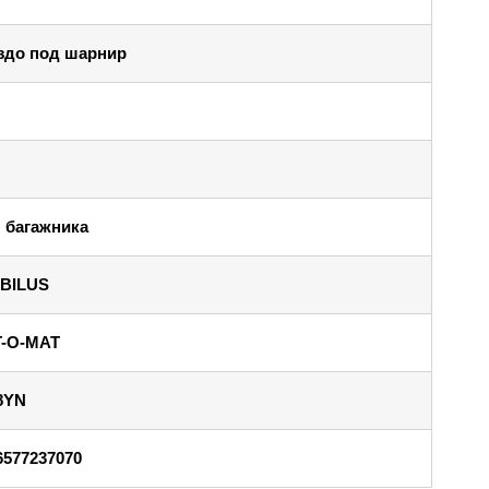
здо под шарнир
 багажника
BILUS
T-O-MAT
8YN
6577237070