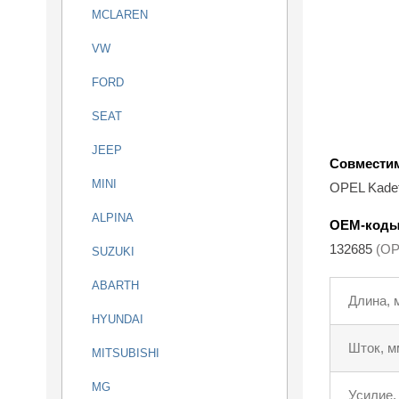
MCLAREN
VW
FORD
SEAT
JEEP
Совмести
MINI
OPEL Kadet
ALPINA
OEM-код
132685
(OP
SUZUKI
ABARTH
Длина, 
HYUNDAI
Шток, м
MITSUBISHI
MG
Усилие,