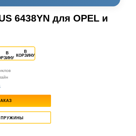
US 6438YN для OPEL и
В
КОРЗИНУ
циклов
лайн
S
ЗАКАЗ
 ПРУЖИНЫ