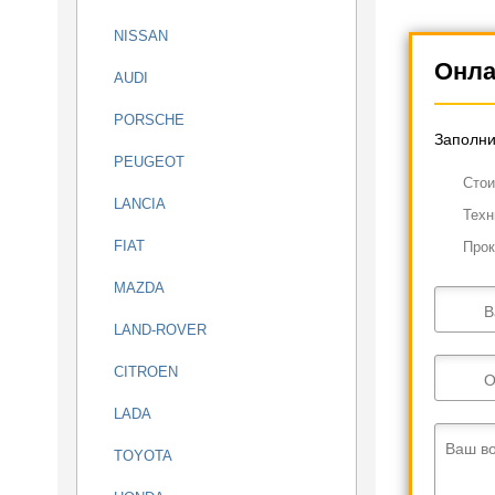
NISSAN
Онла
AUDI
PORSCHE
Заполни
PEUGEOT
Cтои
LANCIA
Техн
FIAT
Прок
MAZDA
В
LAND-ROVER
CITROEN
О
LADA
Ваш в
TOYOTA