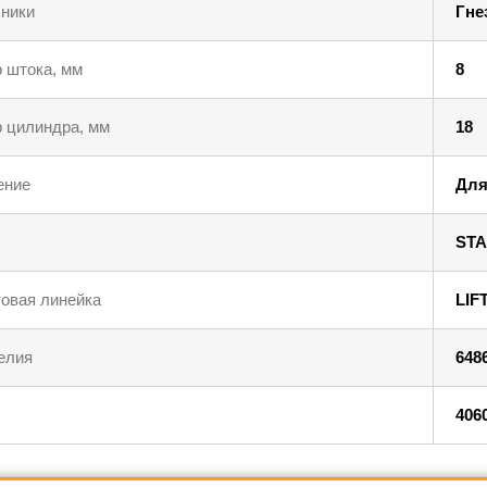
ники
Гне
 штока, мм
8
 цилиндра, мм
18
ение
Для
STA
овая линейка
LIF
елия
648
406