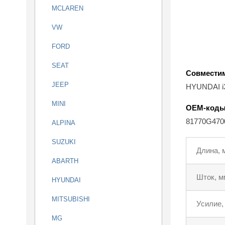
MCLAREN
VW
FORD
SEAT
Совмести
JEEP
HYUNDAI i3
MINI
OEM-код
81770G47
ALPINA
SUZUKI
Длина, 
ABARTH
Шток, м
HYUNDAI
MITSUBISHI
Усилие,
MG