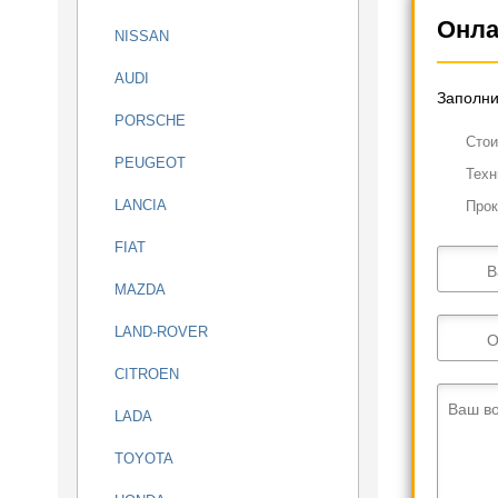
Онла
NISSAN
AUDI
Заполни
PORSCHE
Cтои
PEUGEOT
Техн
LANCIA
Прок
FIAT
В
MAZDA
LAND-ROVER
О
CITROEN
Ваш в
LADA
TOYOTA