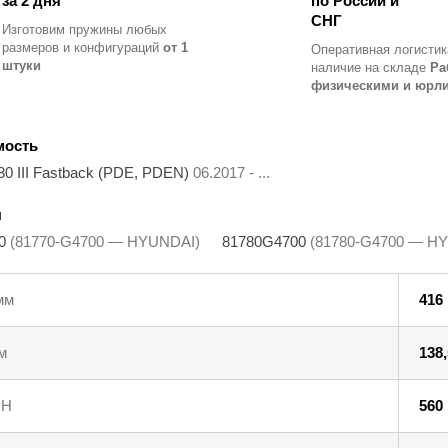
за 2 дня
по России и
СНГ
Изготовим пружины любых
размеров и конфигураций
от 1
Оперативная логистик
штуки
наличие на складе
Ра
физическими и юрл
мость
0 III Fastback (PDE, PDEN)
06.2017 - ...
ы
00
(81770-G4700 — HYUNDAI)
81780G4700
(81780-G4700 — H
мм
416
м
138,
 Н
560