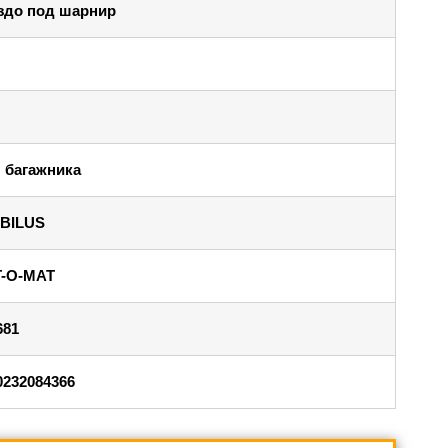
здо под шарнир
 багажника
BILUS
T-O-MAT
681
0232084366