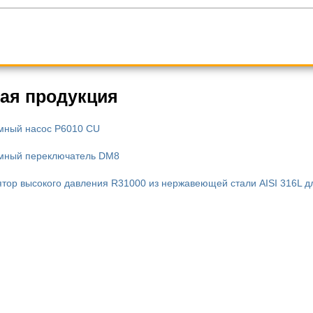
ая продукция
мный насос P6010 CU
мный переключатель DM8
ятор высокого давления R31000 из нержавеющей стали AISI 316L для