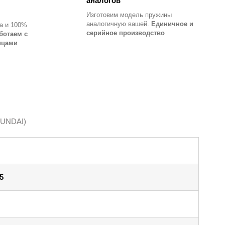
аналогов
Изготовим модель пружины
аналогичную вашей.
Единичное и
а и 100%
серийное производство
ботаем с
ицами
YUNDAI)
5