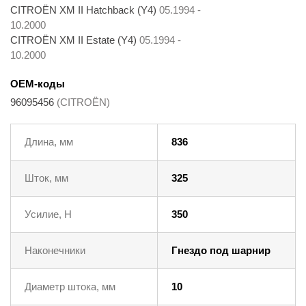
CITROËN XM II Hatchback (Y4)
05.1994 -
10.2000
CITROËN XM II Estate (Y4)
05.1994 -
10.2000
OEM-коды
96095456
(CITROËN)
Длина, мм
836
Шток, мм
325
Усилие, Н
350
Наконечники
Гнездо под шарнир
Диаметр штока, мм
10