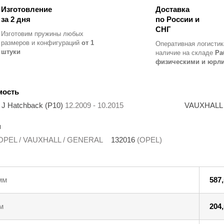
Изготовление
Доставка
за 2 дня
по России и
СНГ
Изготовим пружины любых
размеров и конфигураций
от 1
Оперативная логистик
штуки
наличие на складе
Ра
физическими и юрл
мость
 J Hatchback (P10)
12.2009 - 10.2015
VAUXHALL A
ы
OPEL / VAUXHALL / GENERAL
132016
(OPEL)
мм
587,
м
204,