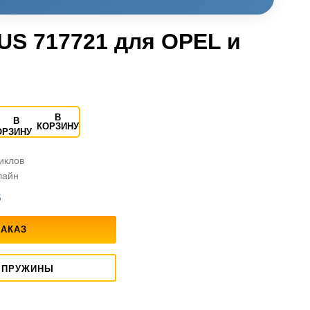
US 717721 для OPEL и
В
КОРЗИНУ
циклов
лайн
S
ЗАКАЗ
 ПРУЖИНЫ