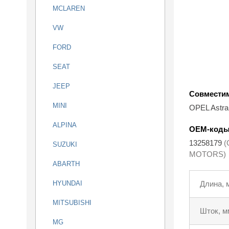
MCLAREN
VW
FORD
SEAT
JEEP
Совмести
MINI
OPEL Astra
ALPINA
OEM-код
13258179
(
SUZUKI
MOTORS)
ABARTH
HYUNDAI
Длина, 
MITSUBISHI
Шток, м
MG