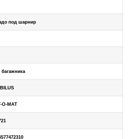
здо под шарнир
 багажника
BILUS
T-O-MAT
721
6577472310