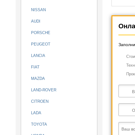
NISSAN
AUDI
Онла
PORSCHE
PEUGEOT
Заполни
LANCIA
Cтои
Техн
FIAT
Прок
MAZDA
LAND-ROVER
В
CITROEN
О
LADA
TOYOTA
Ваш в