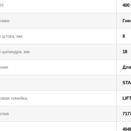
 Н
400
ники
Гне
 штока, мм
8
 цилиндра, мм
18
ение
Для
STA
овая линейка
LIF
елия
717
404