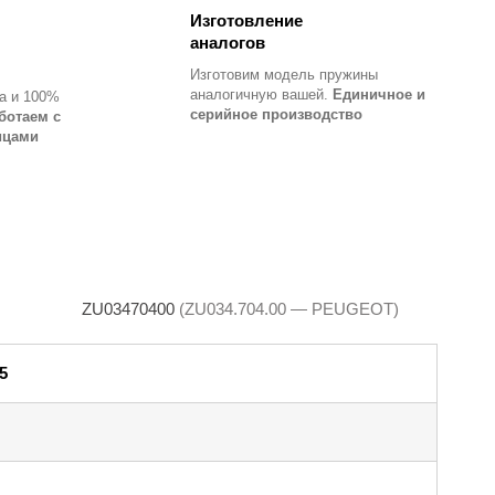
Изготовление
аналогов
Изготовим модель пружины
аналогичную вашей.
Единичное и
а и 100%
серийное производство
ботаем с
ицами
ZU03470400
(ZU034.704.00 — PEUGEOT)
5