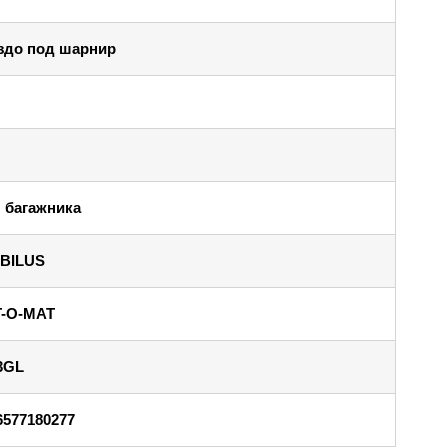
здо под шарнир
 багажника
BILUS
T-O-MAT
3GL
6577180277