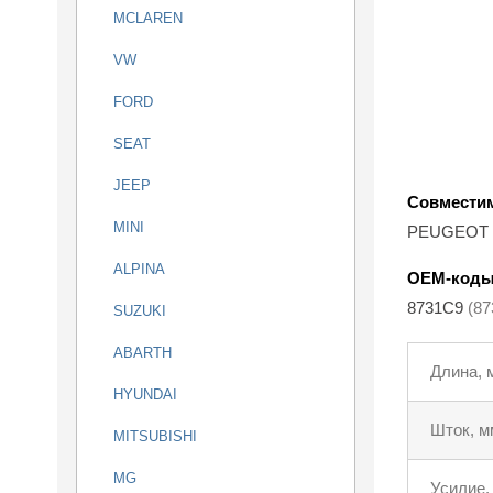
MCLAREN
VW
FORD
SEAT
JEEP
Совмести
MINI
PEUGEOT 
ALPINA
OEM-код
8731C9
(8
SUZUKI
ABARTH
Длина, 
HYUNDAI
Шток, м
MITSUBISHI
MG
Усилие,