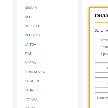
NISSAN
Онла
AUDI
PORSCHE
Заполни
PEUGEOT
Cтои
LANCIA
Техн
FIAT
Прок
MAZDA
В
LAND-ROVER
CITROEN
О
LADA
Ваш в
TOYOTA