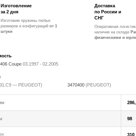
Изготовление
Доставка
за 2 дня
по России и
СНГ
Изготовим пружины любых
размеров и конфигураций
от 1
Оперативная логистик
штуки
наличие на складе
Ра
физическими и юрл
мость
406 Coupe
03.1997 - 02.2005
ы
731.C9 — PEUGEOT)
3470400
(PEUGEOT)
мм
286,
м
98
 Н
310