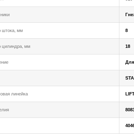
ники
Гне
 штока, мм
8
 цилиндра, мм
18
ение
Для
STA
овая линейка
LIF
елия
808
404