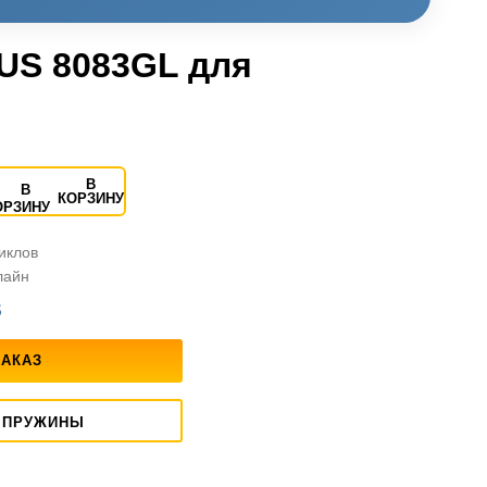
US 8083GL для
В
КОРЗИНУ
циклов
лайн
S
ЗАКАЗ
 ПРУЖИНЫ