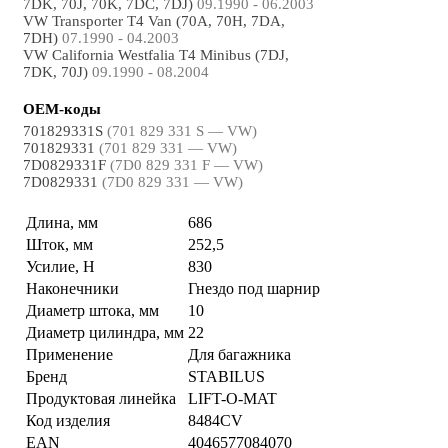
7DK, 70J, 70K, 7DC, 7DJ)
09.1990 - 06.2003
VW Transporter T4 Van (70A, 70H, 7DA,
7DH)
07.1990 - 04.2003
VW California Westfalia T4 Minibus (7DJ,
7DK, 70J)
09.1990 - 08.2004
OEM-коды
701829331S
(701 829 331 S — VW)
701829331
(701 829 331 — VW)
7D0829331F
(7D0 829 331 F — VW)
7D0829331
(7D0 829 331 — VW)
Длина, мм
686
Шток, мм
252,5
Усилие, Н
830
Наконечники
Гнездо под шарнир
Диаметр штока, мм
10
Диаметр цилиндра, мм
22
Применение
Для багажника
Бренд
STABILUS
Продуктовая линейка
LIFT-O-MAT
Код изделия
8484CV
EAN
4046577084070