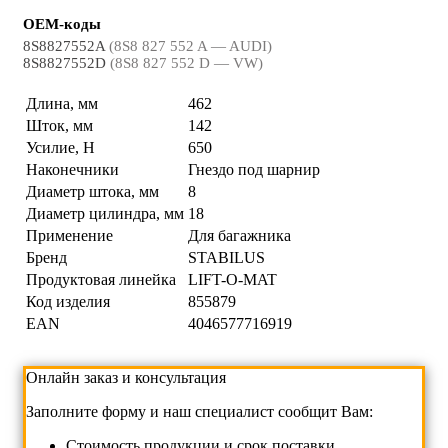
OEM-коды
8S8827552A
(8S8 827 552 A — AUDI)
8S8827552D
(8S8 827 552 D — VW)
Длина, мм
462
Шток, мм
142
Усилие, Н
650
Наконечники
Гнездо под шарнир
Диаметр штока, мм
8
Диаметр цилиндра, мм
18
Применение
Для багажника
Бренд
STABILUS
Продуктовая линейка
LIFT-O-MAT
Код изделия
855879
EAN
4046577716919
Онлайн заказ и консультация
Заполните форму и наш специалист сообщит Вам:
Cтоимость продукции и срок поставки