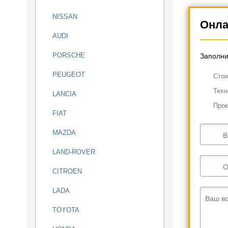
NISSAN
Онла
AUDI
PORSCHE
Заполни
PEUGEOT
Cтои
Техн
LANCIA
Прок
FIAT
MAZDA
В
LAND-ROVER
О
CITROEN
LADA
Ваш в
TOYOTA