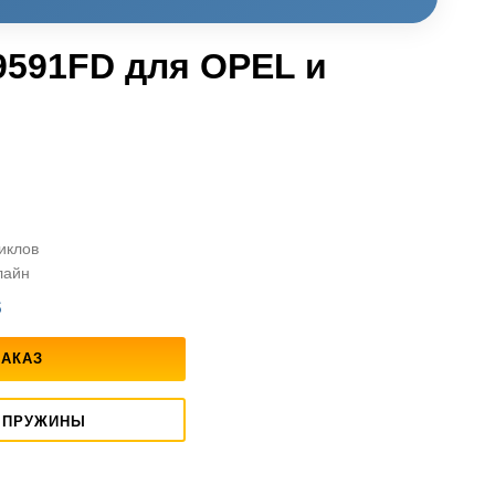
9591FD для OPEL и
циклов
лайн
S
ЗАКАЗ
 ПРУЖИНЫ