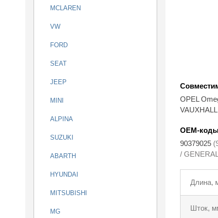
MCLAREN
VW
FORD
SEAT
JEEP
Совмести
OPEL Omeg
MINI
VAUXHALL 
ALPINA
OEM-код
SUZUKI
90379025
(
/ GENERA
ABARTH
HYUNDAI
Длина, 
MITSUBISHI
Шток, м
MG