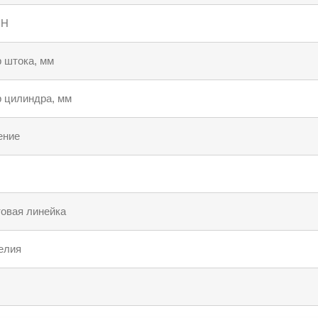
 Н
 штока, мм
 цилиндра, мм
ение
овая линейка
елия