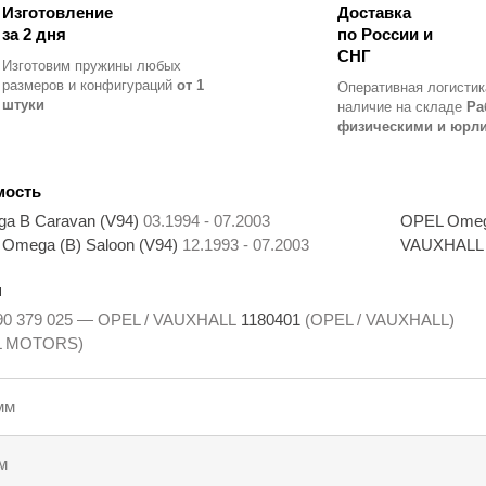
Изготовление
Доставка
за 2 дня
по России и
СНГ
Изготовим пружины любых
размеров и конфигураций
от 1
Оперативная логистик
штуки
наличие на складе
Ра
физическими и юрл
мость
a B Caravan (V94)
03.1994 - 07.2003
OPEL Omeg
Omega (B) Saloon (V94)
12.1993 - 07.2003
VAUXHALL O
ы
90 379 025 — OPEL / VAUXHALL
1180401
(OPEL / VAUXHALL)
L MOTORS)
мм
м