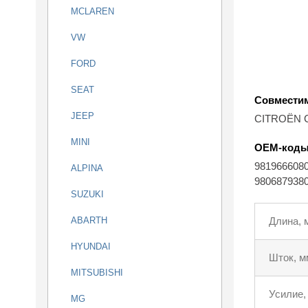
MCLAREN
VW
FORD
SEAT
Совмести
JEEP
CITROËN C4
MINI
OEM-код
981966608
ALPINA
980687938
SUZUKI
ABARTH
Длина, 
HYUNDAI
Шток, м
MITSUBISHI
Усилие,
MG