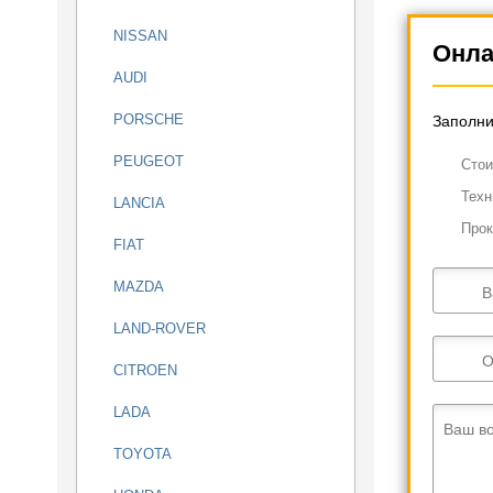
NISSAN
Онла
AUDI
PORSCHE
Заполни
PEUGEOT
Cтои
Техн
LANCIA
Прок
FIAT
MAZDA
В
LAND-ROVER
О
CITROEN
LADA
Ваш в
TOYOTA