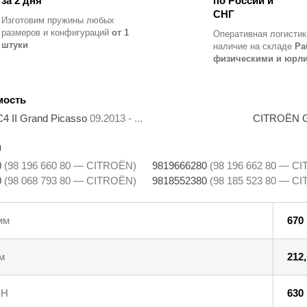
за 2 дня
по России и
СНГ
Изготовим пружины любых
размеров и конфигураций
от 1
Оперативная логистик
штуки
наличие на складе
Ра
физическими и юрл
мость
 II Grand Picasso
09.2013 - ...
CITROËN Gr
ы
0
(98 196 660 80 — CITROËN)
9819666280
(98 196 662 80 — C
0
(98 068 793 80 — CITROËN)
9818552380
(98 185 523 80 — C
мм
670
м
212,
 Н
630