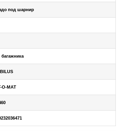
здо под шарнир
 багажника
BILUS
T-O-MAT
460
0232036471