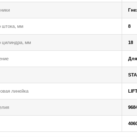
ники
Гне
 штока, мм
8
 цилиндра, мм
18
ение
Для
STA
овая линейка
LIF
елия
968
406