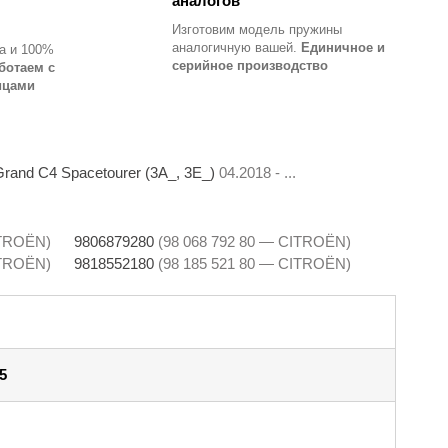
аналогов
Изготовим модель пружины
аналогичную вашей.
Единичное и
а и 100%
серийное производство
ботаем с
ицами
and C4 Spacetourer (3A_, 3E_)
04.2018 - ...
ITROËN)
9806879280
(98 068 792 80 — CITROËN)
ITROËN)
9818552180
(98 185 521 80 — CITROËN)
5