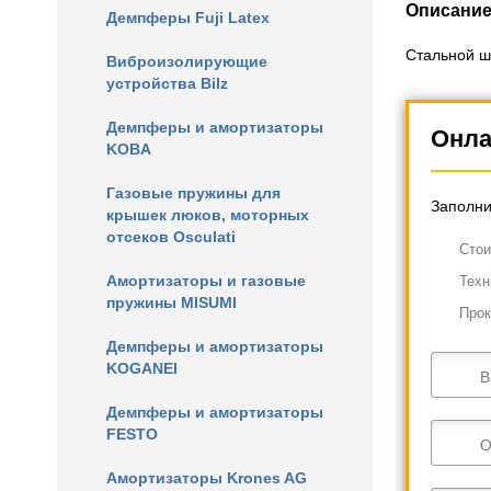
Описани
Демпферы Fuji Latex
Стальной ш
Виброизолирующие
устройства Bilz
Демпферы и амортизаторы
Онла
KOBA
Газовые пружины для
Заполни
крышек люков, моторных
отсеков Osculati
Cтои
Амортизаторы и газовые
Техн
пружины MISUMI
Прок
Демпферы и амортизаторы
KOGANEI
В
Демпферы и амортизаторы
FESTO
О
Амортизаторы Krones AG