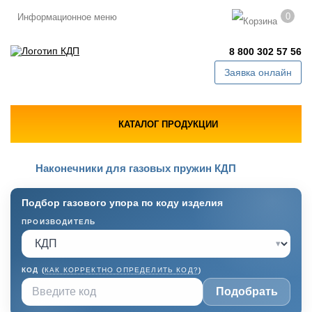
0
Информационное меню
8 800 302 57 56
Заявка онлайн
КАТАЛОГ ПРОДУКЦИИ
Наконечники для газовых пружин КДП
Подбор газового упора по коду изделия
ПРОИЗВОДИТЕЛЬ
▾
КОД (
КАК КОРРЕКТНО ОПРЕДЕЛИТЬ КОД?
)
Подобрать