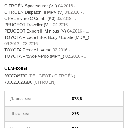
CITROËN Spacetourer (V_)
04.2016 - ...
CITROËN Dispatch III MPV (V)
04.2016 - ...
OPEL Vivaro C Combi (K0)
03.2019 - ...
PEUGEOT Traveller (V_)
04.2016 - ...
PEUGEOT Expert III Minibus (V)
04.2016 - ...
TOYOTA Proace I Box Body / Estate (MDX_)
06.2013 - 03.2016
TOYOTA Proace II Verso
02.2016 - ...
TOYOTA ProAce Verso (MPY_)
02.2016 - ...
OEM-коды
9808749780
(PEUGEOT / CITROËN)
7000210283B0
(CITROËN)
Длина, мм
673,5
Шток, мм
235