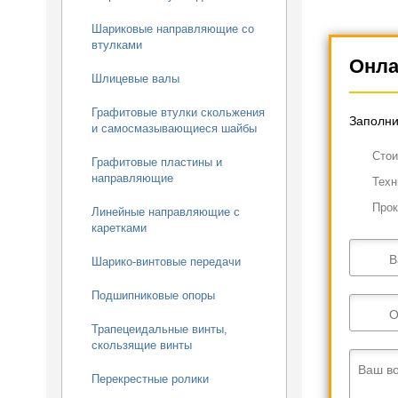
Шариковые направляющие со
втулками
Онла
Шлицевые валы
Графитовые втулки скольжения
Заполни
и самосмазывающиеся шайбы
Cтои
Графитовые пластины и
направляющие
Техн
Прок
Линейные направляющие с
каретками
В
Шарико-винтовые передачи
Подшипниковые опоры
О
Трапецеидальные винты,
скользящие винты
Ваш в
Перекрестные ролики